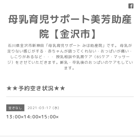
母乳育児サポート美芳助産
院【金沢市】
石川県金沢市新神田「母乳育児サポート みほ助産院」です。 母乳が
足りない感じがする・赤ちゃんが吸ってくれない・おっぱいが痛い・
しこりがあるなど・・・ 授乳相談や乳房ケア（BSケア・マッサー
ジ）をさせていただきます。断乳・卒乳後のおっぱいのケアもしてい
ます。
★★予約空き状況★★
2021-03-17 (水)
空きなし
13:00×14:00×15:00×