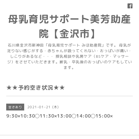
母乳育児サポート美芳助産
院【金沢市】
石川県金沢市新神田「母乳育児サポート みほ助産院」です。 母乳が
足りない感じがする・赤ちゃんが吸ってくれない・おっぱいが痛い・
しこりがあるなど・・・ 授乳相談や乳房ケア（BSケア・マッサー
ジ）をさせていただきます。断乳・卒乳後のおっぱいのケアもしてい
ます。
★★予約空き状況★★
2021-01-21 (木)
空きあり
9:30×10:30◯11:30×13:00◯14:00◯15:00×