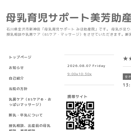
母乳育児サポート美芳助
石川県金沢市新神田「母乳育児サポート みほ助産院」です。 母乳が足
授乳相談や乳房ケア（BSケア・マッサージ）をさせていただきます。断
トップページ
★
2026.08.07 Friday
お知らせ
9:00×10:30×
空
自己紹介
13
当院の方針
携帯サイト
乳房ケア（BSケア®︎・お
っぱいマッサージ）
断乳・卒乳について
授乳相談、出産前の母乳
相談、育児相談