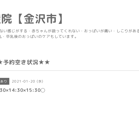
産院【金沢市】
りない感じがする・赤ちゃんが吸ってくれない・おっぱいが痛い・しこりがあ
乳・卒乳後のおっぱいのケアもしています。
★予約空き状況★★
2021-01-20 (水)
きあり
:30×14:30×15:30◯