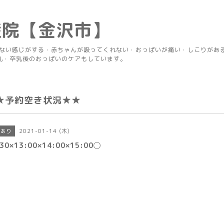
産院【金沢市】
りない感じがする・赤ちゃんが吸ってくれない・おっぱいが痛い・しこりがあ
乳・卒乳後のおっぱいのケアもしています。
★予約空き状況★★
2021-01-14 (木)
きあり
:30×13:00×14:00×15:00◯