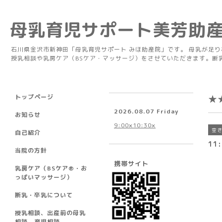
母乳育児サポート美芳助
石川県金沢市新神田「母乳育児サポート みほ助産院」です。 母乳が足
授乳相談や乳房ケア（BSケア・マッサージ）をさせていただきます。断
トップページ
★
2026.08.07 Friday
お知らせ
9:00×10:30×
空
自己紹介
11
当院の方針
携帯サイト
乳房ケア（BSケア®︎・お
っぱいマッサージ）
断乳・卒乳について
授乳相談、出産前の母乳
相談、育児相談