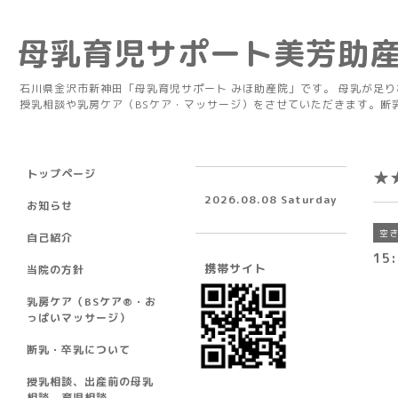
母乳育児サポート美芳助
石川県金沢市新神田「母乳育児サポート みほ助産院」です。 母乳が足
授乳相談や乳房ケア（BSケア・マッサージ）をさせていただきます。断
トップページ
★
2026.08.08 Saturday
お知らせ
空
自己紹介
15:
携帯サイト
当院の方針
乳房ケア（BSケア®︎・お
っぱいマッサージ）
断乳・卒乳について
授乳相談、出産前の母乳
相談、育児相談