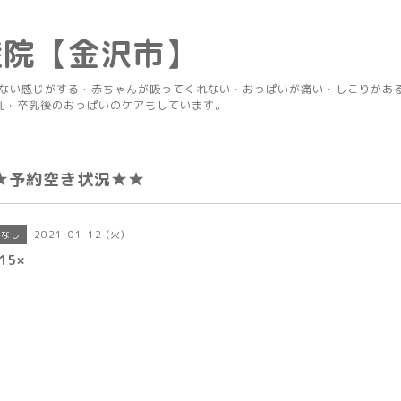
産院【金沢市】
りない感じがする・赤ちゃんが吸ってくれない・おっぱいが痛い・しこりがあ
乳・卒乳後のおっぱいのケアもしています。
★予約空き状況★★
2021-01-12 (火)
きなし
15×