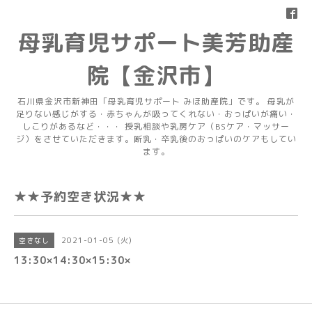
母乳育児サポート美芳助産
院【金沢市】
石川県金沢市新神田「母乳育児サポート みほ助産院」です。 母乳が
足りない感じがする・赤ちゃんが吸ってくれない・おっぱいが痛い・
しこりがあるなど・・・ 授乳相談や乳房ケア（BSケア・マッサー
ジ）をさせていただきます。断乳・卒乳後のおっぱいのケアもしてい
ます。
★★予約空き状況★★
2021-01-05 (火)
空きなし
13:30×14:30×15:30×