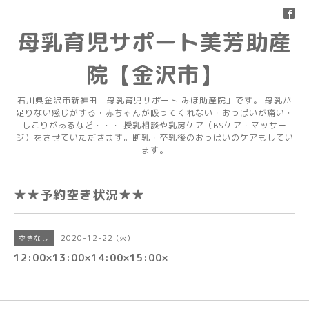
母乳育児サポート美芳助産
院【金沢市】
石川県金沢市新神田「母乳育児サポート みほ助産院」です。 母乳が
足りない感じがする・赤ちゃんが吸ってくれない・おっぱいが痛い・
しこりがあるなど・・・ 授乳相談や乳房ケア（BSケア・マッサー
ジ）をさせていただきます。断乳・卒乳後のおっぱいのケアもしてい
ます。
★★予約空き状況★★
2020-12-22 (火)
空きなし
12:00×13:00×14:00×15:00×