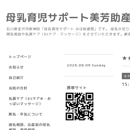
母乳育児サポート美芳助
石川県金沢市新神田「母乳育児サポート みほ助産院」です。 母乳が足
授乳相談や乳房ケア（BSケア・マッサージ）をさせていただきます。断
トップページ
★
2026.08.09 Sunday
お知らせ
空
自己紹介
15:
携帯サイト
当院の方針
乳房ケア（BSケア®︎・お
っぱいマッサージ）
断乳・卒乳について
授乳相談、出産前の母乳
相談、育児相談