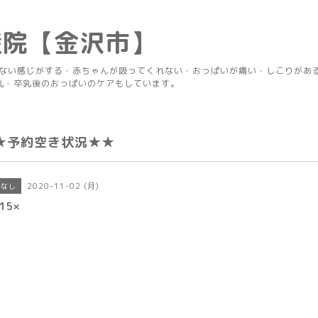
産院【金沢市】
りない感じがする・赤ちゃんが吸ってくれない・おっぱいが痛い・しこりがあ
乳・卒乳後のおっぱいのケアもしています。
★予約空き状況★★
2020-11-02 (月)
きなし
15×