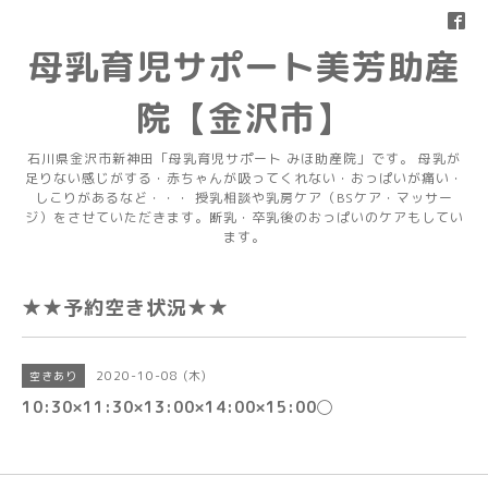
母乳育児サポート美芳助産
院【金沢市】
石川県金沢市新神田「母乳育児サポート みほ助産院」です。 母乳が
足りない感じがする・赤ちゃんが吸ってくれない・おっぱいが痛い・
しこりがあるなど・・・ 授乳相談や乳房ケア（BSケア・マッサー
ジ）をさせていただきます。断乳・卒乳後のおっぱいのケアもしてい
ます。
★★予約空き状況★★
2020-10-08 (木)
空きあり
10:30×11:30×13:00×14:00×15:00◯