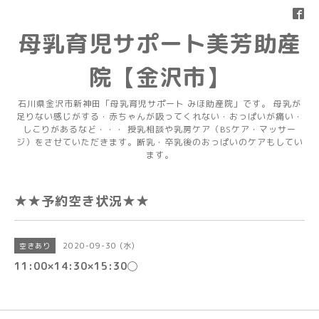
母乳育児サポート美芳助産
院【金沢市】
石川県金沢市新神田「母乳育児サポート みほ助産院」です。 母乳が
足りない感じがする・赤ちゃんが吸ってくれない・おっぱいが痛い・
しこりがあるなど・・・ 授乳相談や乳房ケア（BSケア・マッサー
ジ）をさせていただきます。断乳・卒乳後のおっぱいのケアもしてい
ます。
★★予約空き状況★★
2020-09-30 (水)
空きあり
11:00×14:30×15:30◯