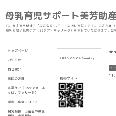
母乳育児サポート美芳助
石川県金沢市新神田「母乳育児サポート みほ助産院」です。 母乳が足
授乳相談や乳房ケア（BSケア・マッサージ）をさせていただきます。断
トップページ
★
2026.08.09 Sunday
お知らせ
空
自己紹介
11
携帯サイト
当院の方針
乳房ケア（BSケア®︎・お
っぱいマッサージ）
断乳・卒乳について
授乳相談、出産前の母乳
相談、育児相談