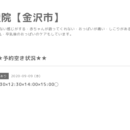
産院【金沢市】
りない感じがする・赤ちゃんが吸ってくれない・おっぱいが痛い・しこりがあ
乳・卒乳後のおっぱいのケアもしています。
★予約空き状況★★
2020-09-09 (水)
きあり
:30×12:30×14:00×15:00◯