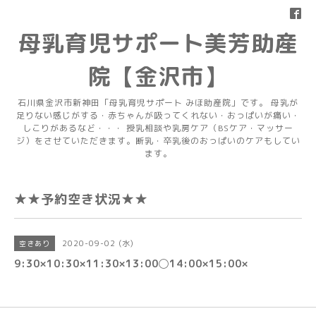
母乳育児サポート美芳助産
院【金沢市】
石川県金沢市新神田「母乳育児サポート みほ助産院」です。 母乳が
足りない感じがする・赤ちゃんが吸ってくれない・おっぱいが痛い・
しこりがあるなど・・・ 授乳相談や乳房ケア（BSケア・マッサー
ジ）をさせていただきます。断乳・卒乳後のおっぱいのケアもしてい
ます。
★★予約空き状況★★
2020-09-02 (水)
空きあり
9:30×10:30×11:30×13:00◯14:00×15:00×