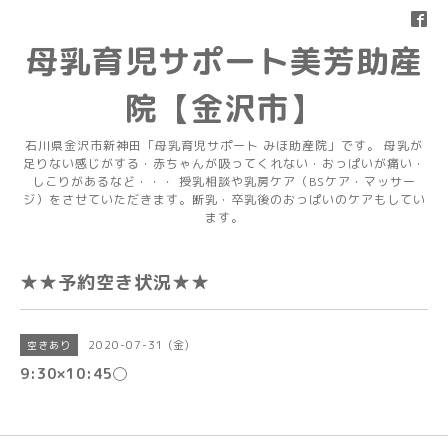
母乳育児サポート美芳助産
院【金沢市】
石川県金沢市新神田「母乳育児サポート みほ助産院」です。 母乳が
足りない感じがする・赤ちゃんが吸ってくれない・おっぱいが痛い・
しこりがあるなど・・・ 授乳相談や乳房ケア（BSケア・マッサー
ジ）をさせていただきます。断乳・卒乳後のおっぱいのケアもしてい
ます。
★★予約空き状況★★
2020-07-31 (金)
空きあり
9:30×10:45◯