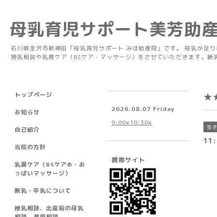
母乳育児サポート美芳助
石川県金沢市新神田「母乳育児サポート みほ助産院」です。 母乳が足
授乳相談や乳房ケア（BSケア・マッサージ）をさせていただきます。断
トップページ
★
2026.08.07 Friday
お知らせ
9:00×10:30×
空
自己紹介
11:
当院の方針
携帯サイト
乳房ケア（BSケア®︎・お
っぱいマッサージ）
断乳・卒乳について
授乳相談、出産前の母乳
相談、育児相談