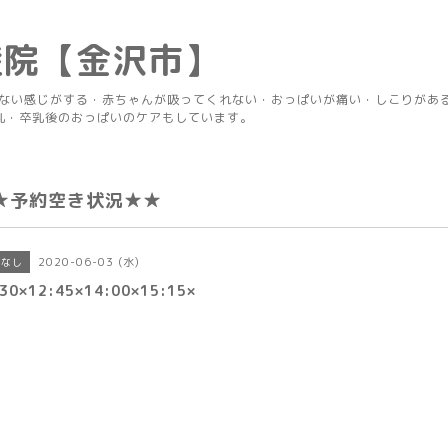
産院【金沢市】
りない感じがする・赤ちゃんが吸ってくれない・おっぱいが痛い・しこりがあ
乳・卒乳後のおっぱいのケアもしています。
★予約空き状況★★
2020-06-03 (水)
きなし
30×12:45×14:00×15:15×