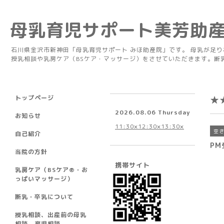
母乳育児サポート美芳助
石川県金沢市新神田「母乳育児サポート みほ助産院」です。 母乳が足
授乳相談や乳房ケア（BSケア・マッサージ）をさせていただきます。断
トップページ
★
2026.08.06 Thursday
お知らせ
11:30×12:30×13:30×
空
自己紹介
PM
当院の方針
携帯サイト
乳房ケア（BSケア®︎・お
っぱいマッサージ）
断乳・卒乳について
授乳相談、出産前の母乳
相談、育児相談