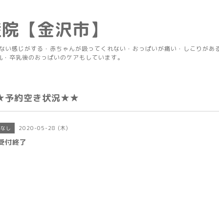
産院【金沢市】
りない感じがする・赤ちゃんが吸ってくれない・おっぱいが痛い・しこりがあ
乳・卒乳後のおっぱいのケアもしています。
★予約空き状況★★
2020-05-28 (木)
きなし
受付終了