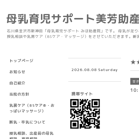
母乳育児サポート美芳助
石川県金沢市新神田「母乳育児サポート みほ助産院」です。 母乳が足
授乳相談や乳房ケア（BSケア・マッサージ）をさせていただきます。断
トップページ
★
2026.08.08 Saturday
お知らせ
空
自己紹介
10:
携帯サイト
当院の方針
乳房ケア（BSケア®︎・お
っぱいマッサージ）
断乳・卒乳について
授乳相談、出産前の母乳
相談、育児相談