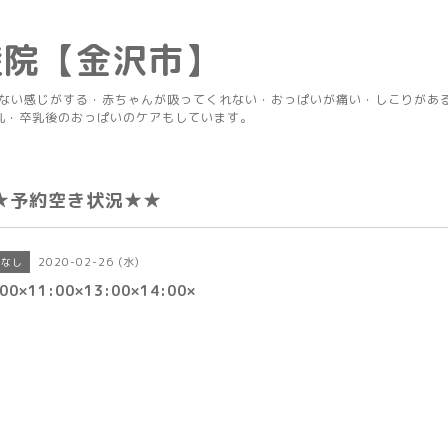
産院【金沢市】
りない感じがする・赤ちゃんが吸ってくれない・おっぱいが痛い・しこりがあ
乳・卒乳後のおっぱいのケアもしています。
★予約空き状況★★
2020-02-26 (水)
きなし
00×11:00×13:00×14:00×