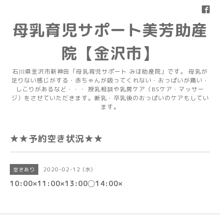
母乳育児サポート美芳助産
院【金沢市】
石川県金沢市新神田「母乳育児サポート みほ助産院」です。 母乳が
足りない感じがする・赤ちゃんが吸ってくれない・おっぱいが痛い・
しこりがあるなど・・・ 授乳相談や乳房ケア（BSケア・マッサー
ジ）をさせていただきます。断乳・卒乳後のおっぱいのケアもしてい
ます。
★★予約空き状況★★
2020-02-12 (水)
空きあり
10:00×11:00×13:00◯14:00×