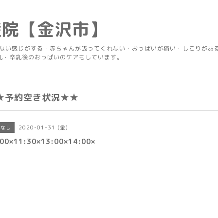
産院【金沢市】
りない感じがする・赤ちゃんが吸ってくれない・おっぱいが痛い・しこりがあ
乳・卒乳後のおっぱいのケアもしています。
★予約空き状況★★
2020-01-31 (金)
きなし
00×11:30×13:00×14:00×