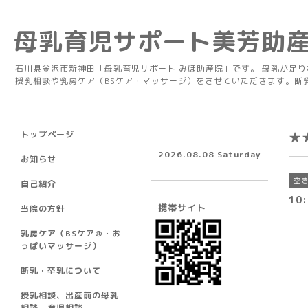
母乳育児サポート美芳助
石川県金沢市新神田「母乳育児サポート みほ助産院」です。 母乳が足
授乳相談や乳房ケア（BSケア・マッサージ）をさせていただきます。断
トップページ
★
2026.08.08 Saturday
お知らせ
空
自己紹介
10:
携帯サイト
当院の方針
乳房ケア（BSケア®︎・お
っぱいマッサージ）
断乳・卒乳について
授乳相談、出産前の母乳
相談、育児相談