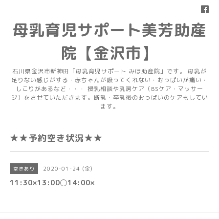
母乳育児サポート美芳助産
院【金沢市】
石川県金沢市新神田「母乳育児サポート みほ助産院」です。 母乳が
足りない感じがする・赤ちゃんが吸ってくれない・おっぱいが痛い・
しこりがあるなど・・・ 授乳相談や乳房ケア（BSケア・マッサー
ジ）をさせていただきます。断乳・卒乳後のおっぱいのケアもしてい
ます。
★★予約空き状況★★
2020-01-24 (金)
空きあり
11:30×13:00◯14:00×