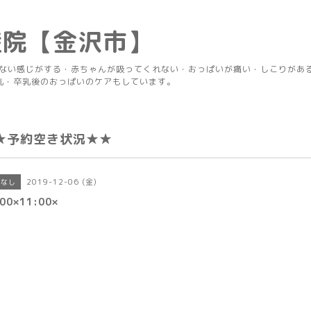
産院【金沢市】
りない感じがする・赤ちゃんが吸ってくれない・おっぱいが痛い・しこりがあ
乳・卒乳後のおっぱいのケアもしています。
★予約空き状況★★
2019-12-06 (金)
きなし
00×11:00×