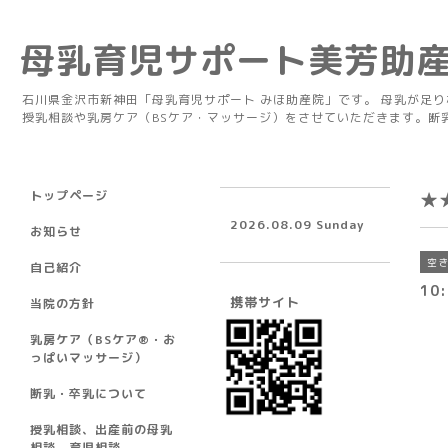
母乳育児サポート美芳助
石川県金沢市新神田「母乳育児サポート みほ助産院」です。 母乳が足
授乳相談や乳房ケア（BSケア・マッサージ）をさせていただきます。断
トップページ
★
2026.08.09 Sunday
お知らせ
空
自己紹介
10:
携帯サイト
当院の方針
乳房ケア（BSケア®︎・お
っぱいマッサージ）
断乳・卒乳について
授乳相談、出産前の母乳
相談、育児相談