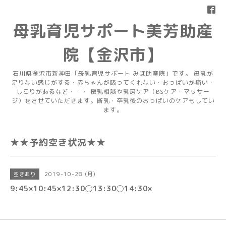
母乳育児サポート美芳助産
院【金沢市】
石川県金沢市新神田「母乳育児サポート みほ助産院」です。 母乳が
足りない感じがする・赤ちゃんが吸ってくれない・おっぱいが痛い・
しこりがあるなど・・・ 授乳相談や乳房ケア（BSケア・マッサー
ジ）をさせていただきます。断乳・卒乳後のおっぱいのケアもしてい
ます。
★★予約空き状況★★
2019-10-28 (月)
空きあり
9:45×10:45×12:30◯13:30◯14:30×