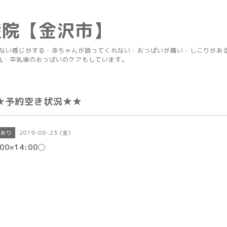
産院【金沢市】
りない感じがする・赤ちゃんが吸ってくれない・おっぱいが痛い・しこりがあ
乳・卒乳後のおっぱいのケアもしています。
★予約空き状況★★
2019-08-23 (金)
きあり
:00×14:00◯