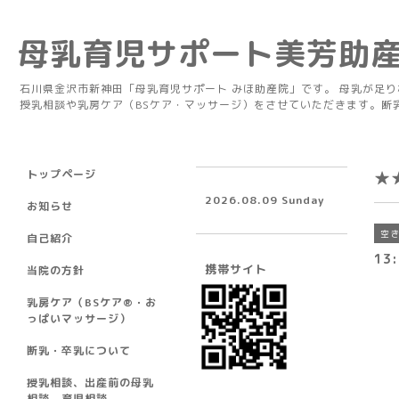
母乳育児サポート美芳助
石川県金沢市新神田「母乳育児サポート みほ助産院」です。 母乳が足
授乳相談や乳房ケア（BSケア・マッサージ）をさせていただきます。断
トップページ
★
2026.08.09 Sunday
お知らせ
空
自己紹介
13
携帯サイト
当院の方針
乳房ケア（BSケア®︎・お
っぱいマッサージ）
断乳・卒乳について
授乳相談、出産前の母乳
相談、育児相談