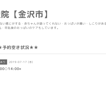
産院【金沢市】
りない感じがする・赤ちゃんが吸ってくれない・おっぱいが痛い・しこりがあ
乳・卒乳後のおっぱいのケアもしています。
★予約空き状況★★
2019-07-17 (水)
きあり
:00○14:00×