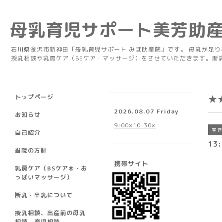
母乳育児サポート美芳助
石川県金沢市新神田「母乳育児サポート みほ助産院」です。 母乳が足
授乳相談や乳房ケア（BSケア・マッサージ）をさせていただきます。断
トップページ
★
2026.08.07 Friday
お知らせ
9:00×10:30×
空
自己紹介
13
当院の方針
携帯サイト
乳房ケア（BSケア®︎・お
っぱいマッサージ）
断乳・卒乳について
授乳相談、出産前の母乳
相談、育児相談