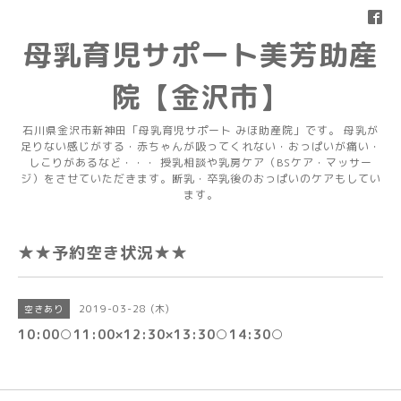
母乳育児サポート美芳助産
院【金沢市】
石川県金沢市新神田「母乳育児サポート みほ助産院」です。 母乳が
足りない感じがする・赤ちゃんが吸ってくれない・おっぱいが痛い・
しこりがあるなど・・・ 授乳相談や乳房ケア（BSケア・マッサー
ジ）をさせていただきます。断乳・卒乳後のおっぱいのケアもしてい
ます。
★★予約空き状況★★
2019-03-28 (木)
空きあり
10:00○11:00×12:30×13:30○14:30○