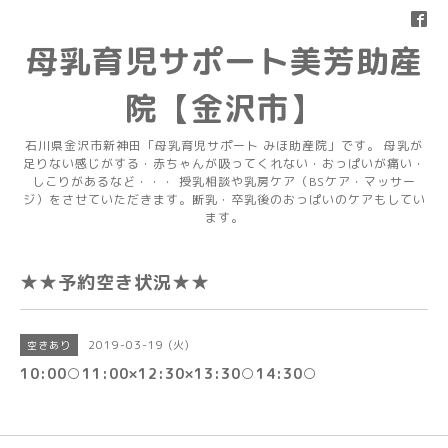
母乳育児サポート美芳助産
院【金沢市】
石川県金沢市新神田「母乳育児サポート みほ助産院」です。 母乳が
足りない感じがする・赤ちゃんが吸ってくれない・おっぱいが痛い・
しこりがあるなど・・・ 授乳相談や乳房ケア（BSケア・マッサー
ジ）をさせていただきます。断乳・卒乳後のおっぱいのケアもしてい
ます。
★★予約空き状況★★
2019-03-19 (火)
空きあり
10:00○11:00×12:30×13:30○14:30○