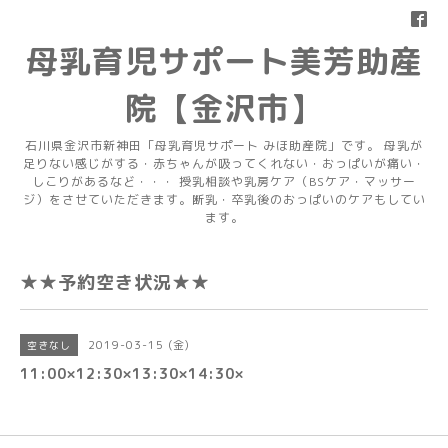
母乳育児サポート美芳助産
院【金沢市】
石川県金沢市新神田「母乳育児サポート みほ助産院」です。 母乳が
足りない感じがする・赤ちゃんが吸ってくれない・おっぱいが痛い・
しこりがあるなど・・・ 授乳相談や乳房ケア（BSケア・マッサー
ジ）をさせていただきます。断乳・卒乳後のおっぱいのケアもしてい
ます。
★★予約空き状況★★
2019-03-15 (金)
空きなし
11:00×12:30×13:30×14:30×