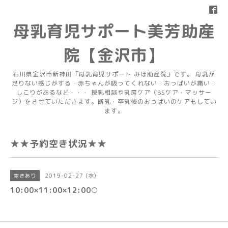
母乳育児サポート美芳助産
院【金沢市】
石川県金沢市新神田「母乳育児サポート みほ助産院」です。 母乳が
足りない感じがする・赤ちゃんが吸ってくれない・おっぱいが痛い・
しこりがあるなど・・・ 授乳相談や乳房ケア（BSケア・マッサー
ジ）をさせていただきます。断乳・卒乳後のおっぱいのケアもしてい
ます。
★★予約空き状況★★
2019-02-27 (水)
空きあり
10:00×11:00×12:00○