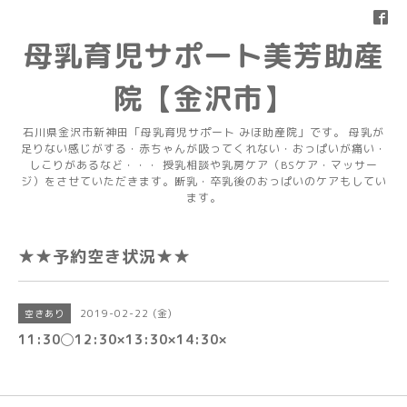
母乳育児サポート美芳助産
院【金沢市】
石川県金沢市新神田「母乳育児サポート みほ助産院」です。 母乳が
足りない感じがする・赤ちゃんが吸ってくれない・おっぱいが痛い・
しこりがあるなど・・・ 授乳相談や乳房ケア（BSケア・マッサー
ジ）をさせていただきます。断乳・卒乳後のおっぱいのケアもしてい
ます。
★★予約空き状況★★
2019-02-22 (金)
空きあり
11:30◯12:30×13:30×14:30×