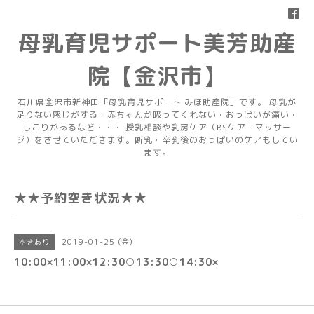
母乳育児サポート美芳助産
院【金沢市】
石川県金沢市新神田「母乳育児サポート みほ助産院」です。 母乳が
足りない感じがする・赤ちゃんが吸ってくれない・おっぱいが痛い・
しこりがあるなど・・・ 授乳相談や乳房ケア（BSケア・マッサー
ジ）をさせていただきます。断乳・卒乳後のおっぱいのケアもしてい
ます。
★★予約空き状況★★
2019-01-25 (金)
空きあり
10:00×11:00×12:30○13:30○14:30×