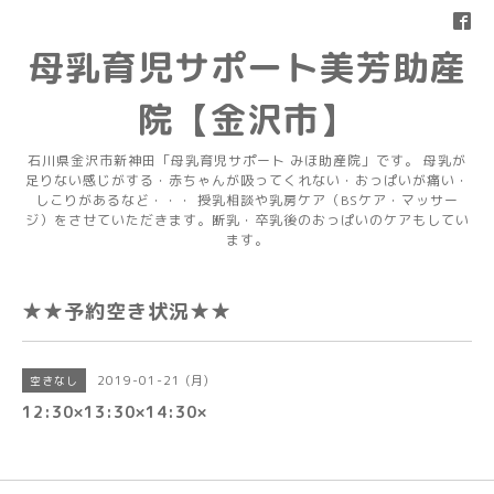
母乳育児サポート美芳助産
院【金沢市】
石川県金沢市新神田「母乳育児サポート みほ助産院」です。 母乳が
足りない感じがする・赤ちゃんが吸ってくれない・おっぱいが痛い・
しこりがあるなど・・・ 授乳相談や乳房ケア（BSケア・マッサー
ジ）をさせていただきます。断乳・卒乳後のおっぱいのケアもしてい
ます。
★★予約空き状況★★
2019-01-21 (月)
空きなし
12:30×13:30×14:30×