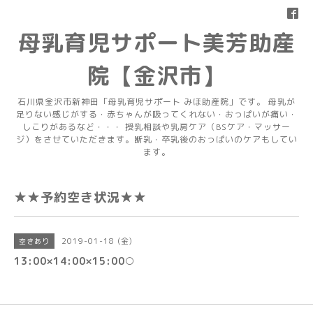
母乳育児サポート美芳助産
院【金沢市】
石川県金沢市新神田「母乳育児サポート みほ助産院」です。 母乳が
足りない感じがする・赤ちゃんが吸ってくれない・おっぱいが痛い・
しこりがあるなど・・・ 授乳相談や乳房ケア（BSケア・マッサー
ジ）をさせていただきます。断乳・卒乳後のおっぱいのケアもしてい
ます。
★★予約空き状況★★
2019-01-18 (金)
空きあり
13:00×14:00×15:00○