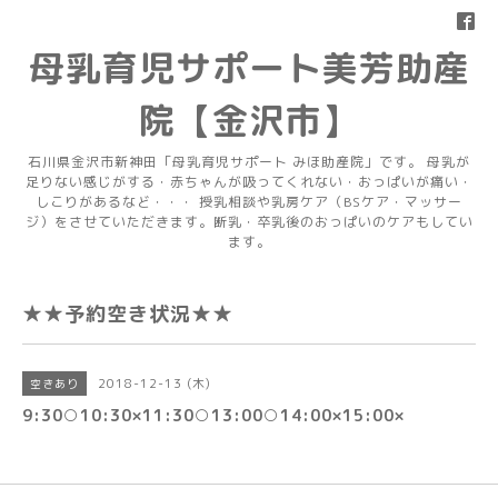
母乳育児サポート美芳助産
院【金沢市】
石川県金沢市新神田「母乳育児サポート みほ助産院」です。 母乳が
足りない感じがする・赤ちゃんが吸ってくれない・おっぱいが痛い・
しこりがあるなど・・・ 授乳相談や乳房ケア（BSケア・マッサー
ジ）をさせていただきます。断乳・卒乳後のおっぱいのケアもしてい
ます。
★★予約空き状況★★
2018-12-13 (木)
空きあり
9:30○10:30×11:30○13:00○14:00×15:00×