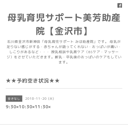
母乳育児サポート美芳助産
院【金沢市】
石川県金沢市新神田「母乳育児サポート みほ助産院」です。 母乳が
足りない感じがする・赤ちゃんが吸ってくれない・おっぱいが痛い・
しこりがあるなど・・・ 授乳相談や乳房ケア（BSケア・マッサー
ジ）をさせていただきます。断乳・卒乳後のおっぱいのケアもしてい
ます。
★★予約空き状況★★
2018-11-20 (火)
空きなし
9:30×10:30×11:30×