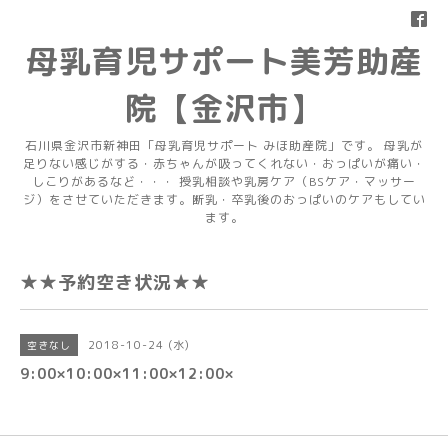
母乳育児サポート美芳助産
院【金沢市】
石川県金沢市新神田「母乳育児サポート みほ助産院」です。 母乳が
足りない感じがする・赤ちゃんが吸ってくれない・おっぱいが痛い・
しこりがあるなど・・・ 授乳相談や乳房ケア（BSケア・マッサー
ジ）をさせていただきます。断乳・卒乳後のおっぱいのケアもしてい
ます。
★★予約空き状況★★
2018-10-24 (水)
空きなし
9:00×10:00×11:00×12:00×