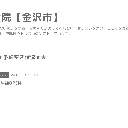
産院【金沢市】
りない感じがする・赤ちゃんが吸ってくれない・おっぱいが痛い・しこりがあ
乳・卒乳後のおっぱいのケアもしています。
★予約空き状況★★
2018-09-11 (火)
定なし
午後OPEN