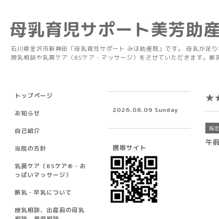
母乳育児サポート美芳助
石川県金沢市新神田「母乳育児サポート みほ助産院」です。 母乳が足
授乳相談や乳房ケア（BSケア・マッサージ）をさせていただきます。断
トップページ
★
2026.08.09 Sunday
お知らせ
指
自己紹介
午前
携帯サイト
当院の方針
乳房ケア（BSケア®︎・お
っぱいマッサージ）
断乳・卒乳について
授乳相談、出産前の母乳
相談、育児相談