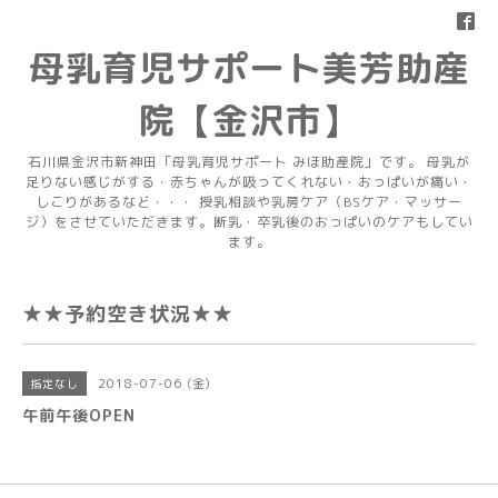
母乳育児サポート美芳助産
院【金沢市】
石川県金沢市新神田「母乳育児サポート みほ助産院」です。 母乳が
足りない感じがする・赤ちゃんが吸ってくれない・おっぱいが痛い・
しこりがあるなど・・・ 授乳相談や乳房ケア（BSケア・マッサー
ジ）をさせていただきます。断乳・卒乳後のおっぱいのケアもしてい
ます。
★★予約空き状況★★
2018-07-06 (金)
指定なし
午前午後OPEN