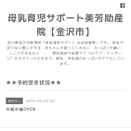
母乳育児サポート美芳助産
院【金沢市】
石川県金沢市新神田「母乳育児サポート みほ助産院」です。 母乳が
足りない感じがする・赤ちゃんが吸ってくれない・おっぱいが痛い・
しこりがあるなど・・・ 授乳相談や乳房ケア（BSケア・マッサー
ジ）をさせていただきます。断乳・卒乳後のおっぱいのケアもしてい
ます。
★★予約空き状況★★
2018-06-26 (火)
指定なし
午前午後OPEN