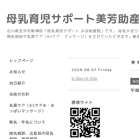
母乳育児サポート美芳助
石川県金沢市新神田「母乳育児サポート みほ助産院」です。 母乳が足
授乳相談や乳房ケア（BSケア・マッサージ）をさせていただきます。断
トップページ
★
2026.08.07 Friday
お知らせ
9:00×10:30×
指
自己紹介
午後
当院の方針
携帯サイト
乳房ケア（BSケア®︎・お
っぱいマッサージ）
断乳・卒乳について
授乳相談、出産前の母乳
相談、育児相談