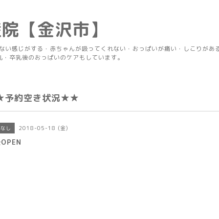
産院【金沢市】
りない感じがする・赤ちゃんが吸ってくれない・おっぱいが痛い・しこりがあ
乳・卒乳後のおっぱいのケアもしています。
★予約空き状況★★
2018-05-18 (金)
定なし
OPEN