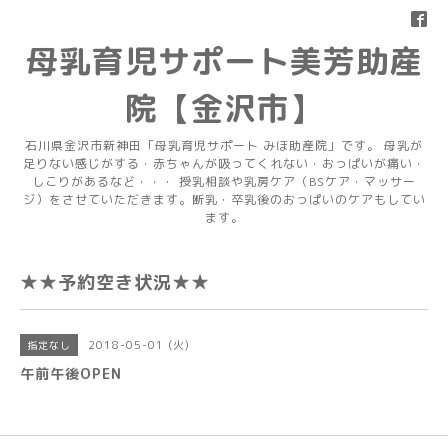
母乳育児サポート美芳助産
院【金沢市】
石川県金沢市新神田「母乳育児サポート みほ助産院」です。 母乳が
足りない感じがする・赤ちゃんが吸ってくれない・おっぱいが痛い・
しこりがあるなど・・・ 授乳相談や乳房ケア（BSケア・マッサー
ジ）をさせていただきます。断乳・卒乳後のおっぱいのケアもしてい
ます。
★★予約空き状況★★
2018-05-01 (火)
指定なし
午前午後OPEN