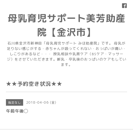
母乳育児サポート美芳助産
院【金沢市】
石川県金沢市新神田「母乳育児サポート みほ助産院」です。 母乳が
足りない感じがする・赤ちゃんが吸ってくれない・おっぱいが痛い・
しこりがあるなど・・・ 授乳相談や乳房ケア（BSケア・マッサー
ジ）をさせていただきます。断乳・卒乳後のおっぱいのケアもしてい
ます。
★★予約空き状況★★
2018-04-06 (金)
指定なし
午前午後◯