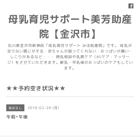
母乳育児サポート美芳助産
院【金沢市】
石川県金沢市新神田「母乳育児サポート みほ助産院」です。 母乳が
足りない感じがする・赤ちゃんが吸ってくれない・おっぱいが痛い・
しこりがあるなど・・・ 授乳相談や乳房ケア（BSケア・マッサー
ジ）をさせていただきます。断乳・卒乳後のおっぱいのケアもしてい
ます。
★★予約空き状況★★
2018-02-26 (月)
指定なし
午前•午後