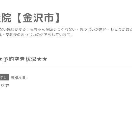
産院【金沢市】
りない感じがする・赤ちゃんが吸ってくれない・おっぱいが痛い・しこりがあ
乳・卒乳後のおっぱいのケアもしています。
★予約空き状況★★
毎週月曜日
定なし
房ケア