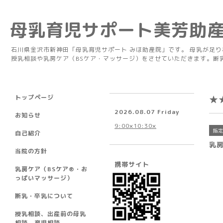
母乳育児サポート美芳助
石川県金沢市新神田「母乳育児サポート みほ助産院」です。 母乳が足
授乳相談や乳房ケア（BSケア・マッサージ）をさせていただきます。断
トップページ
★
2026.08.07 Friday
お知らせ
9:00×10:30×
指
自己紹介
乳
当院の方針
携帯サイト
乳房ケア（BSケア®︎・お
っぱいマッサージ）
断乳・卒乳について
授乳相談、出産前の母乳
相談、育児相談