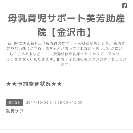
母乳育児サポート美芳助産
院【金沢市】
石川県金沢市新神田「母乳育児サポート みほ助産院」です。 母乳が
足りない感じがする・赤ちゃんが吸ってくれない・おっぱいが痛い・
しこりがあるなど・・・ 授乳相談や乳房ケア（BSケア・マッサー
ジ）をさせていただきます。断乳・卒乳後のおっぱいのケアもしてい
ます。
★★予約空き状況★★
2017-10-02 (月) 09:00～16:00
指定なし
乳房ケア