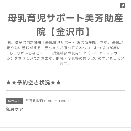
母乳育児サポート美芳助産
院【金沢市】
石川県金沢市新神田「母乳育児サポート みほ助産院」です。 母乳が
足りない感じがする・赤ちゃんが吸ってくれない・おっぱいが痛い・
しこりがあるなど・・・ 授乳相談や乳房ケア（BSケア・マッサー
ジ）をさせていただきます。断乳・卒乳後のおっぱいのケアもしてい
ます。
★★予約空き状況★★
毎週月曜日 09:00～16:00
指定なし
乳房ケア