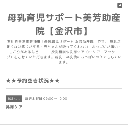
母乳育児サポート美芳助産
院【金沢市】
石川県金沢市新神田「母乳育児サポート みほ助産院」です。 母乳が
足りない感じがする・赤ちゃんが吸ってくれない・おっぱいが痛い・
しこりがあるなど・・・ 授乳相談や乳房ケア（BSケア・マッサー
ジ）をさせていただきます。断乳・卒乳後のおっぱいのケアもしてい
ます。
★★予約空き状況★★
毎週木曜日 09:00～16:00
指定なし
乳房ケア